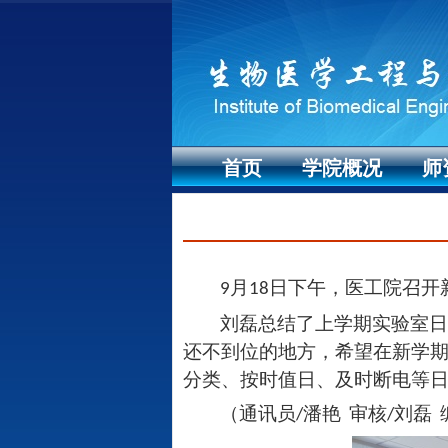
首页
学院概况
师
月
日下午，医工院召开
9
18
刘磊总结了上学期实验室日
还不到位的地方，希望在新学
分类、按时值日、及时断电等
（通讯员
潘艳
审核
刘磊
/
/