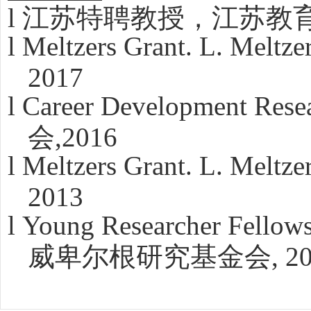
l
江苏特聘教授，江苏教
l
Meltzers Grant. L. Meltze
2017
l
Career Development Resea
会
,2016
l
Meltzers Grant. L. Meltze
2013
l
Young Researcher Fellowsh
威卑尔根研究基金会
, 2