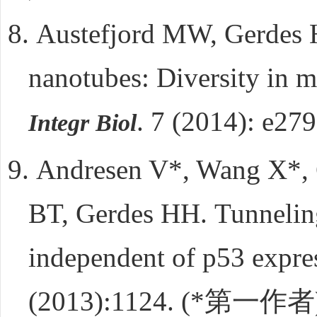
8.
Austefjord MW, Gerdes
nanotubes: Diversity in 
. 7 (2014): e279
Integr Biol
9.
Andresen V*, Wang X*, 
BT, Gerdes HH.
Tunnelin
independent of p53 expre
(2013):1124. (*
第一作者