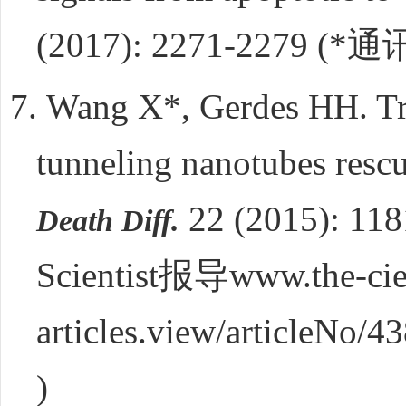
(2017): 2271-2279 (*
通
7.
Wang X*, Gerdes HH. Tra
tunneling nanotubes resc
22 (2015): 118
Death Diff.
Scientist
报导
www.the-cie
articles.view/articleNo/4
)