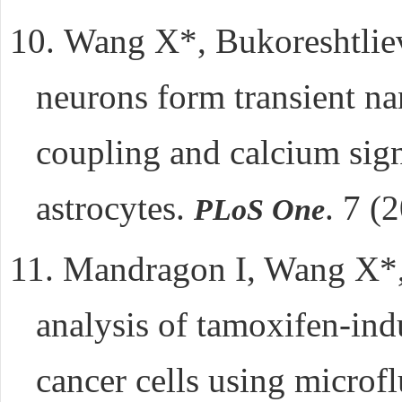
10.
Wang X*, Bukoreshtli
neurons form transient nan
coupling and calcium sign
astrocytes.
. 7 (
PLoS One
11.
Mandragon I, Wang X*,
analysis of tamoxifen-ind
cancer cells using microfl