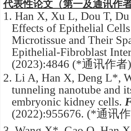
代表性论文（第一及通讯作
1.
Han X, Xu L, Dou T, Du
Effects of Epithelial Cell
Microtissue and Their Sp
Epithelial-Fibroblast Inte
(2023):4846 (*
通讯作者
2.
Li A, Han X, Deng L*, W
tunneling nanotube and it
embryonic kidney cells.
F
(2022):955676. (*
通讯作
3.
Wang X*, Gao Q, Han X,