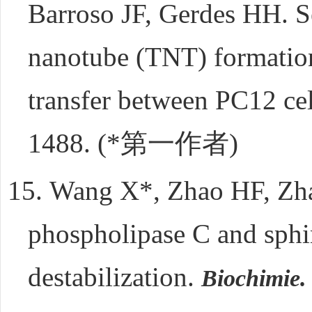
Barroso JF, Gerdes HH. Se
nanotube (TNT) formation 
transfer between PC12 ce
1488. (*
第一作者
)
15.
Wang X*, Zhao HF, Zha
phospholipase C and sph
destabilization.
Biochimie.