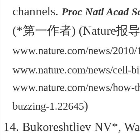
channels.
Proc Natl Acad Sc
(*
第一作者
) (Nature
报
www.nature.com/news/2010/1
www.nature.com/news/cell-bi
www.nature.com/news/how-the-
)
buzzing-1.22645
14.
Bukoreshtliev NV*, Wa