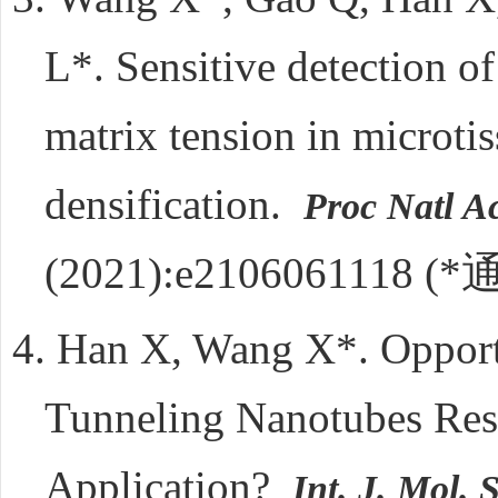
L*.
Sensitive detection of
matrix tension in microti
densification.
Proc Natl A
(2021):e2106061118
(*
4.
Han X, Wang X*.
Opport
Tunneling Nanotubes Res
Application?
Int. J. Mol.
S