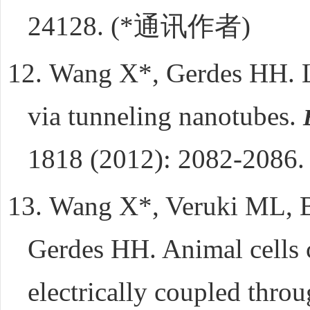
24128. (*
通讯作者
)
12.
Wang X*, Gerdes HH. Lo
via tunneling nanotubes.
1818 (2012): 2082-2086.
13.
Wang X*, Veruki ML, Bu
Gerdes HH. Animal cells 
electrically coupled thro