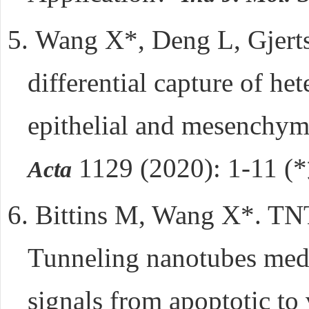
5.
Wang X*, Deng L, Gjert
differential capture of he
epithelial and mesenchy
1129 (2020): 1-11 (*
Acta
6.
Bittins M, Wang X*. TN
Tunneling nanotubes media
signals from apoptotic to 